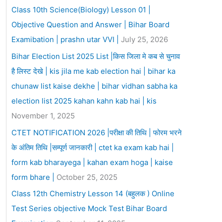
Class 10th Science(Biology) Lesson 01 |
Objective Question and Answer | Bihar Board
Examibation | prashn utar VVI |
July 25, 2026
Bihar Election List 2025 List |किस जिला मे कब से चुनाव
है लिस्ट देखे | kis jila me kab election hai | bihar ka
chunaw list kaise dekhe | bihar vidhan sabha ka
election list 2025 kahan kahn kab hai | kis
November 1, 2025
CTET NOTIFICATION 2026 |परीक्षा की तिथि | फोरम भरने
के अंतिम तिथि |सम्पूर्ण जानकारी | ctet ka exam kab hai |
form kab bharayega | kahan exam hoga | kaise
form bhare |
October 25, 2025
Class 12th Chemistry Lesson 14 (बहुलक ) Online
Test Series objective Mock Test Bihar Board