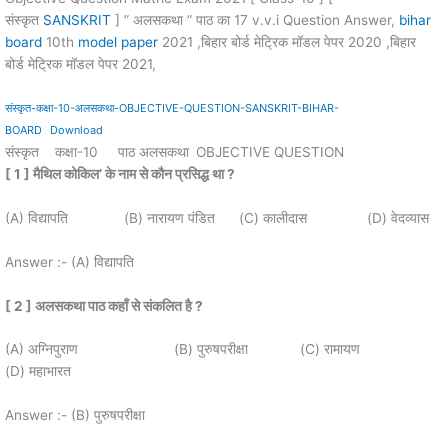
संस्कृत
SANSKRIT
] ” अलसकथा ” पाठ का 17 v.v.i Question Answer,
bihar
board
10th
model paper
2021 ,बिहार बोर्ड मेट्रिक मॉडल पेपर 2020 ,बिहार
बोर्ड मेट्रिक मॉडल पेपर 2021,
संस्कृत-कक्षा-10-अलसकथा-OBJECTIVE-QUESTION-SANSKRIT-BIHAR-
BOARD
Download
संस्कृत कक्षा-10 पाठ अलसकथा
OBJECTIVE QUESTION
[ 1 ]
मैथिल कोकिल
’
के नाम से कौन प्रसिद्ध था
?
(A) विद्यापति (B) नारायण पंडित (C) कालीदास (D) वेदव्यास
Answer :- (A) विद्यापति
[ 2 ]
अलसकथा पाठ कहाँ से संकलित है
?
(A) अग्निपुराण (B) पुरुषपरीक्षा (C) रामायण
(D) महाभारत
Answer :- (B) पुरुषपरीक्षा