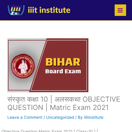
Skip
to
content
संस्कृत कक्षा 10 | अलसकथा OBJECTIVE
QUESTION | Matric Exam 2021
Leave a Comment
/
Uncategorized
/ By
iiitinstitute
Objective Question Matric Exam 2021 [ Class-10 ] [